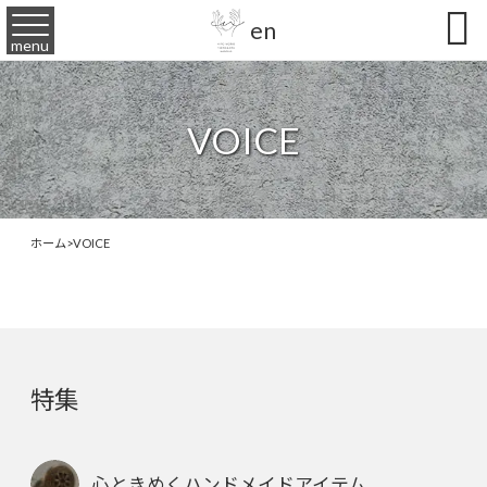

en
menu
VOICE
ホーム
>
VOICE
特集
心ときめくハンドメイドアイテム