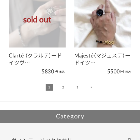
sold out
Clarté （クラルテ）ード
Majesté（マジェステ）ー
イツヴ…
ドイツ…
5830
5500
円
円
(税込)
(税込)
»
1
2
3
Category