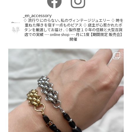
_en_accessory
♢ 流行りにのらない、私のヴィンテージジュエリー
♢ 時を
重ねた輝きを宿す一点ものピアス
♢ 店主が心惹かれたボ
タンを厳選してお届け
.
♢製作歴１０年の信頼と大型百貨
店での実績
--- online shop ---
月に1度 【期間限定 販売会】
開催