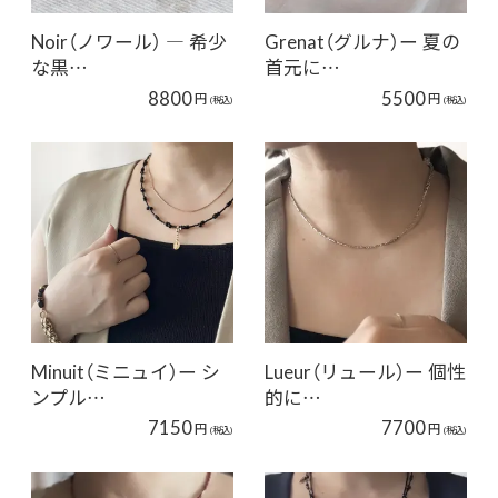
Noir（ノワール） ― 希少
Grenat（グルナ）ー 夏の
な黒…
首元に…
8800
5500
円
円
(税込)
(税込)
Minuit（ミニュイ）ー シ
Lueur（リュール）ー 個性
ンプル…
的に…
7150
7700
円
円
(税込)
(税込)