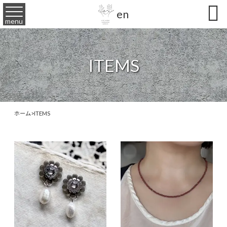

en
menu
ITEMS
ホーム
>
ITEMS