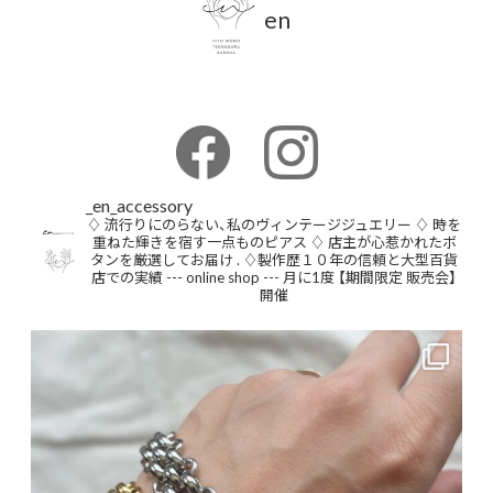
en
_en_accessory
♢ 流行りにのらない、私のヴィンテージジュエリー
♢ 時を
重ねた輝きを宿す一点ものピアス
♢ 店主が心惹かれたボ
タンを厳選してお届け
.
♢製作歴１０年の信頼と大型百貨
店での実績
--- online shop ---
月に1度 【期間限定 販売会】
開催