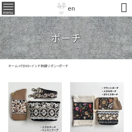

en
menu
ポーチ
ホーム
>
ITEMS
>
インド刺繍リボン
>
ポーチ