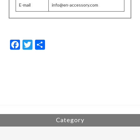
E-mail
info@en-accessory.com
F
T
共
ac
w
有
e
itt
b
er
o
o
k
Category