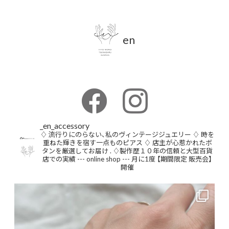
en
_en_accessory
♢ 流行りにのらない、私のヴィンテージジュエリー
♢ 時を
重ねた輝きを宿す一点ものピアス
♢ 店主が心惹かれたボ
タンを厳選してお届け
.
♢製作歴１０年の信頼と大型百貨
店での実績
--- online shop ---
月に1度 【期間限定 販売会】
開催