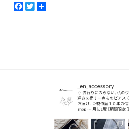
F
T
共
ac
w
有
e
itt
b
er
o
o
k
_en_accessory
♢ 流行りにのらない、私の
輝きを宿す一点ものピアス
お届け
.
♢製作歴１０年の信
shop ---
月に1度 【期間限定 