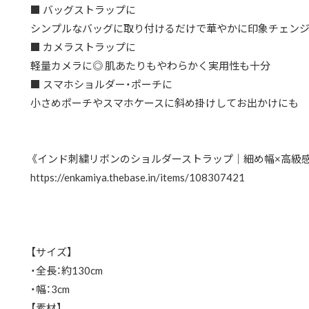
■ バッグストラップに
シンプルなバッグに取り付けるだけで華やかに印象チェン
■ カメラストラップに
軽量カメラに◎ 肌あたりもやわらかく実用性も十分
■ スマホショルダー・ポーチに
小さめポーチやスマホケースに斜め掛けしてお出かけにも
《インド刺繍リボンのショルダーストラップ｜細め幅×高級
https://enkamiya.thebase.in/items/108307421
【サイズ】
・全長：約130cm
・幅：3cm
【素材】