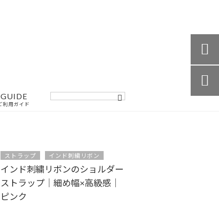


GUIDE
ご利用ガイド
ストラップ
インド刺繍リボン
インド刺繍リボンのショルダー
ストラップ｜細め幅×高級感｜
ピンク