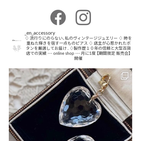
_en_accessory
♢ 流行りにのらない、私のヴィンテージジュエリー
♢ 時を
重ねた輝きを宿す一点ものピアス
♢ 店主が心惹かれたボ
タンを厳選してお届け
.
♢製作歴１０年の信頼と大型百貨
店での実績
--- online shop ---
月に1度 【期間限定 販売会】
開催