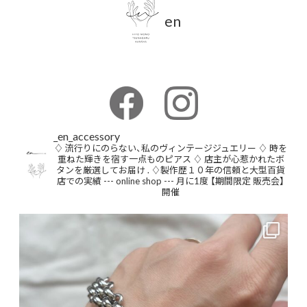
en
_en_accessory
♢ 流行りにのらない、私のヴィンテージジュエリー
♢ 時を
重ねた輝きを宿す一点ものピアス
♢ 店主が心惹かれたボ
タンを厳選してお届け
.
♢製作歴１０年の信頼と大型百貨
店での実績
--- online shop ---
月に1度 【期間限定 販売会】
開催