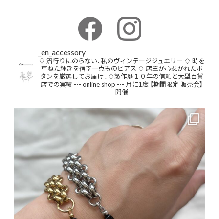
_en_accessory
♢ 流行りにのらない、私のヴィンテージジュエリー
♢ 時を
重ねた輝きを宿す一点ものピアス
♢ 店主が心惹かれたボ
タンを厳選してお届け
.
♢製作歴１０年の信頼と大型百貨
店での実績
--- online shop ---
月に1度 【期間限定 販売会】
開催