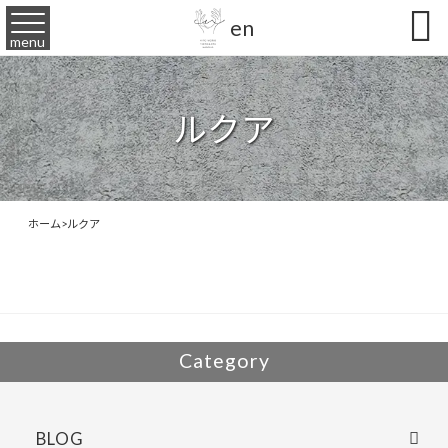

en
menu
ルクア
ホーム
>
ルクア
Category
BLOG