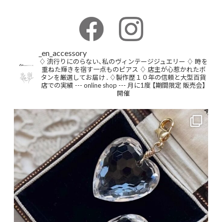
_en_accessory
♢ 流行りにのらない、私のヴィンテージジュエリー
♢ 時を
重ねた輝きを宿す一点ものピアス
♢ 店主が心惹かれたボ
タンを厳選してお届け
.
♢製作歴１０年の信頼と大型百貨
店での実績
--- online shop ---
月に1度 【期間限定 販売会】
開催