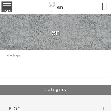

en
menu
en
ホーム
>
en
Category
BLOG