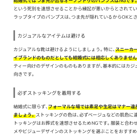
結婚式ではつま先が出るオープントゥのパンプスはNGです
という死別を連想させることから縁起が悪いからとされてい
ラップタイプのパンプスは、つま先が隠れているからOKと
カジュアルなアイテムは避ける
カジュアルな靴は避けるようにしましょう。特に、
スニーカ
イブランドのものだとしても結婚式には相応しくありません
ティー向けのデザインのものもありますが、基本的にはカジ
向きです。
必ずストッキングを着用する
結婚式に限らず、
フォーマルな場では素足や生足はマナー違
ましょう。
ストッキングの色は、必ずベージュなどの肌色に
トッキングはお葬式を連想させるためNGです。服装と合わ
メやビジューデザインのストッキングを選ぶことをおすすめ