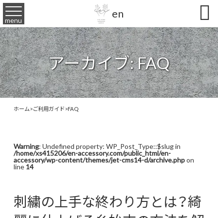

en
menu
アーカイブ:
FAQ
ホーム
>
ご利用ガイド
>
FAQ
Warning
: Undefined property: WP_Post_Type::$slug in
/home/xs415206/en-accessory.com/public_html/en-
accessory/wp-content/themes/jet-cms14-d/archive.php
on
line
14
刺繍の上手な終わり方とは？綺