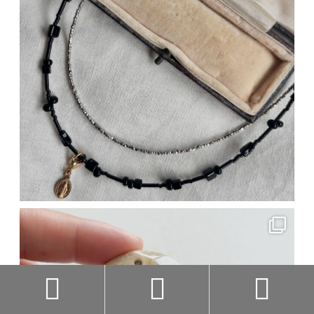


