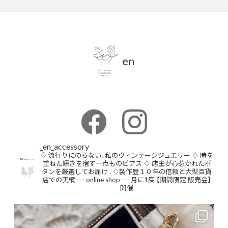
en
_en_accessory
♢ 流行りにのらない、私のヴィンテージジュエリー
♢ 時を
重ねた輝きを宿す一点ものピアス
♢ 店主が心惹かれたボ
タンを厳選してお届け
.
♢製作歴１０年の信頼と大型百貨
店での実績
--- online shop ---
月に1度 【期間限定 販売会】
開催